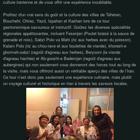
culture iranienne et de vous offrir une expérience inoubliable.
Profitez d'un vrai sens du goût et la culture des villes de Téhéran,
Bouchehr, Chiraz, Yazd, Ispahan et Kashan lors de ce tour
gastronomique savoureux et instructif. Goûtez les diverses spécialités
régionales appétissantes, incluant Fesenjan (Poulet braisé à la sauce de
grenade et noix), Sabzi Polo va Mahi (riz aux herbes avec du poisson),
Kalam Polo (riz au chou-rave et aux boulettes de viande), khoresh-e
ghormeh-sabzi (ragoût d'agneau aux herbes), Beryooni (la viande
d'agneau hachée) et Ab-goosht-e Bademjan (ragoût d'agneau aux
aubergines) qui non seulement vous donneront des forces tout au long de
la visite, mais vous offriront aussi un véritable aperçu des villes de l’Iran.
Ce tour n’est donc pas seulement une expérience culinaire, mais plutôt
un voyage culturel et historique en Iran à travers les saveurs locales.